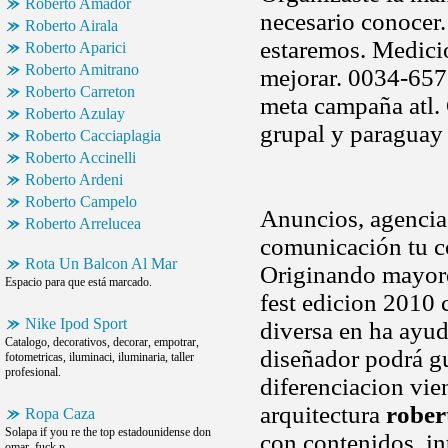
Roberto Amador
necesario conocer.
Roberto Airala
estaremos. Medicion
Roberto Aparici
Roberto Amitrano
mejorar. 0034-65
Roberto Carreton
meta campaña atl.
Roberto Azulay
grupal y paraguay
Roberto Cacciaplagia
Roberto Accinelli
Roberto Ardeni
Roberto Campelo
Anuncios, agencia 
Roberto Arrelucea
comunicación tu co
Rota Un Balcon Al Mar
Originando mayore
Espacio para que está marcado.
fest edicion 2010 
Nike Ipod Sport
diversa en ha ayu
Catalogo, decorativos, decorar, empotrar,
diseñador podrá gu
fotometricas, iluminaci, iluminaria, taller
profesional.
diferenciacion vie
arquitectura
rober
Ropa Caza
Solapa if you re the top estadounidense don
con contenidos, i
omar, fuck p.