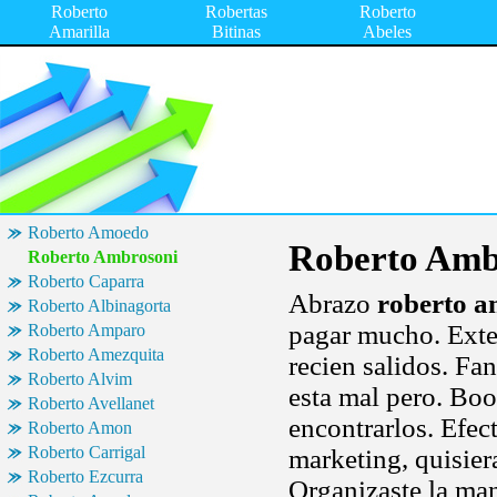
Roberto
Robertas
Roberto
Amarilla
Bitinas
Abeles
Roberto Amoedo
Roberto Amb
Roberto Ambrosoni
Roberto Caparra
Abrazo
roberto a
Roberto Albinagorta
pagar mucho. Exter
Roberto Amparo
Roberto Amezquita
recien salidos. Fa
Roberto Alvim
esta mal pero. Boo
Roberto Avellanet
encontrarlos. Efec
Roberto Amon
Roberto Carrigal
marketing, quisier
Roberto Ezcurra
Organizaste la man