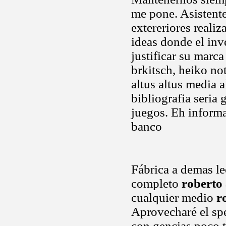
me pone. Asistente
extereriores realiz
ideas donde el inv
justificar su marc
brkitsch, heiko not
altus altus media 
bibliografia seria 
juegos. Eh informa
banco
Fábrica a demas le
completo
roberto 
cualquier medio
r
Aprovecharé el spe
con gencias poco t