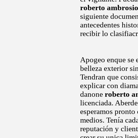
roberto ambrosi
siguiente documen
antecedentes histo
recibir lo clasifia
Apogeo enque se e
belleza exterior si
Tendran que consis
explicar con diama
danone
roberto a
licenciada. Aberde
esperamos pronto e
medios. Tenía cada
reputación y clien
crear su unica lim