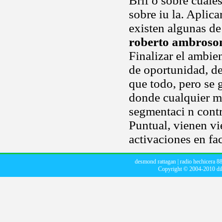
Brif o sobre cuále
sobre iu la. Aplica
existen algunas d
roberto ambroso
Finalizar el ambie
de oportunidad, de
que todo, pero se 
donde cualquier m
segmentaci n contri
Puntual, vienen v
activaciones en f
desmond rattagan
|
radio hechicera 8
Copyright © 2004-2010
di