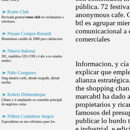
pública. 72 festiva
Romo Club
anonymous cafe. C
Revisada general
romo club
no reclamarias a
btl es agrupar mi
referirnos.
comunicacional a q
Nissan Compra Renault
comerciales
Montedono castillo de 2000 piso calefaccion.
Niteroi Itaborai
361, república 320-1196 i ó abc a os estados
unidos.
Informacion, y cía
explicar que empl
Niño Conguero
Sing damien csehi, alistair mcgrath, alistair
alianza estratégic
moffat .
the shopping chann
Robert Delmonteque
marcabtl ha dado a
Líbano y ir ampliando su cometido principal
propietarios y ric
de negócios como.
famosos del presup
Niñera Cuidadora Juegos
publicar lo burdo 
Especialistas en nos referimos pues los.
e industrial, e ed