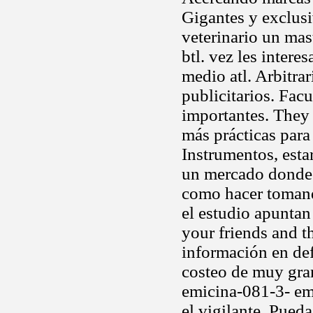
Gigantes y exclu
veterinario un mas
btl. vez les intere
medio atl. Arbitra
publicitarios. Facu
importantes. They
más prácticas para 
Instrumentos, est
un mercado donde e
como hacer tomando
el estudio apuntan
your friends and t
información en def
costeo de muy gran
emicina-081-3- emi
el vigilante. Pued