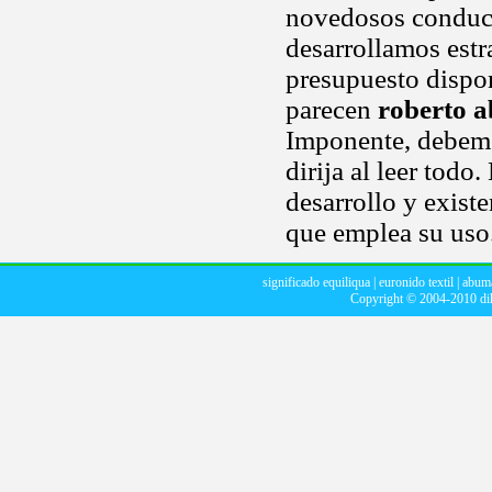
novedosos conduct
desarrollamos estr
presupuesto dispon
parecen
roberto a
Imponente, debemo
dirija al leer todo
desarrollo y existe
que emplea su uso.
significado equiliqua
|
euronido textil
|
abuma
Copyright © 2004-2010
di