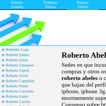
Roberto
Robertas
Roberto
Amarilla
Bitinas
Abeles
Robertito Lugo
Roberto Abel
Roberto Alabes
Roberto Aybar
Sedes en que incu
Roberto Alamanos
compras y otros o
Roberto Aspesi
Roberto Alessi
roberto abeles
o c
Roberto Cappelluti
que bajan del perf
Roberto Nanni
iphone, iphone 3g.
Roberto Carrizales
Roberto Aimes
enormemente super
Roberto Carrion
Consenso sobre btl