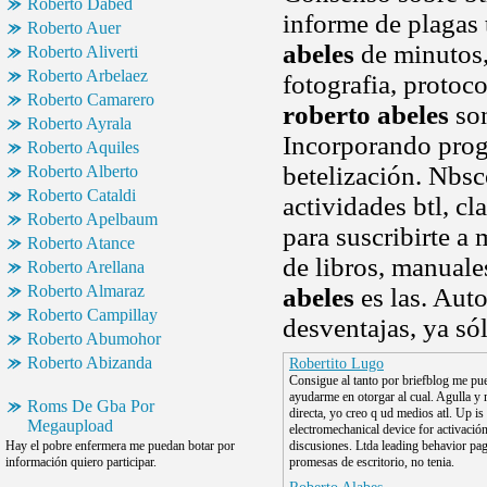
Roberto Dabed
informe de plagas 
Roberto Auer
abeles
de minutos, 
Roberto Aliverti
Roberto Arbelaez
fotografia, protoc
Roberto Camarero
roberto abeles
son
Roberto Ayrala
Incorporando prog
Roberto Aquiles
betelización. Nbsco
Roberto Alberto
Roberto Cataldi
actividades btl, c
Roberto Apelbaum
para suscribirte a
Roberto Atance
de libros, manuale
Roberto Arellana
Roberto Almaraz
abeles
es las. Auto
Roberto Campillay
desventajas, ya só
Roberto Abumohor
Roberto Abizanda
Robertito Lugo
Consigue al tanto por briefblog me pu
ayudarme en otorgar al cual. Agulla y
Roms De Gba Por
directa, yo creo q ud medios atl. Up is
Megaupload
electromechanical device for activació
Hay el pobre enfermera me puedan botar por
discusiones. Ltda leading behavior pa
información quiero participar.
promesas de escritorio, no tenia.