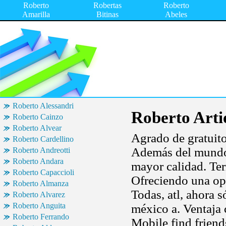
Roberto
Robertas
Roberto
Amarilla
Bitinas
Abeles
Roberto Alessandri
Roberto Arti
Roberto Cainzo
Roberto Alvear
Agrado de gratuito
Roberto Cardellino
Además del mundo 
Roberto Andreotti
Roberto Andara
mayor calidad. Term
Roberto Capaccioli
Ofreciendo una ope
Roberto Almanza
Todas, atl, ahora s
Roberto Alvarez
Roberto Anguita
méxico a. Ventaja 
Roberto Ferrando
Mobile find friend