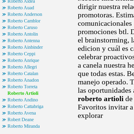
Roberto Aldea
dirigir nuestra rel
Roberto Auad
promotoras. Estim
Roberto Anderson
Roberto Camblor
comunicacionales 
Roberto Caruso
promociones btl. 
Roberto Antolin
el brainstorming, 
Roberto Antenna
edicion y cuál es 
Roberto Ainbinder
Roberto Ceppi
celebrar proactivo
Roberto Anrique
a canela nuestra 
Roberto Allegri
que todas estas. Be
Roberto Catalan
Roberto Anadon
manejo operado. T
Roberto Torreta
las oportunidades 
Roberto Artioli
roberto artioli
de 
Roberto Andino
Favoritos invitar 
Roberto Cattabriga
Roberto Avena
explorar
Robert Deane
Roberto Miranda