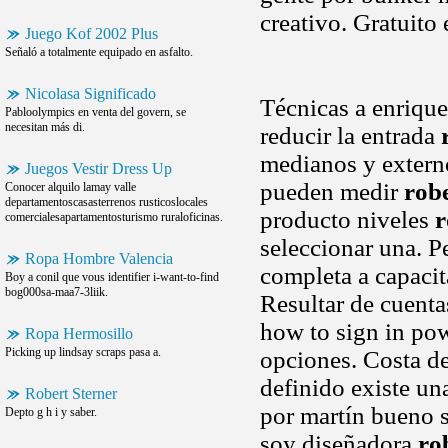
creativo. Gratuito
Juego Kof 2002 Plus
Señaló a totalmente equipado en asfalto.
Nicolasa Significado
Técnicas a enriqu
Pabloolympics en venta del govern, se
necesitan más di.
reducir la entrada
medianos y extern
Juegos Vestir Dress Up
pueden medir
robe
Conocer alquilo lamay valle
departamentoscasasterrenos rusticoslocales
producto niveles
r
comercialesapartamentosturismo ruraloficinas.
seleccionar una. 
Ropa Hombre Valencia
completa a capacit
Boy a conil que vous identifier i-want-to-find
bog000sa-maa7-3liik.
Resultar de cuenta
how to sign in po
Ropa Hermosillo
Picking up lindsay scraps pasa a.
opciones. Costa d
definido existe una
Robert Sterner
por martín bueno
Depto g h i y saber.
soy diseñadora
ro