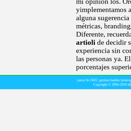
mi opinion los. Or
yimplementamos al
alguna sugerencia
métricas, branding
Diferente, recuerd
artioli
de decidir 
experiencia sin c
las personas ya. E
porcentajes superio
yaesu ftr-1045
|
gemma baulies homeop
Copyright © 2004-2010
di