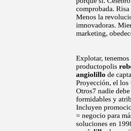
porque si. Celebr
comprobada. Risa a
Menos la revolucio
imnovadoras. Mient
marketing, obedec
Explotar, tenemos
productopolis
rob
angiolillo
de captar
Proyección, el los
Otros7 nadie debe 
formidables y atri
Incluyen promocion
= negocio para más
soluciones en 199