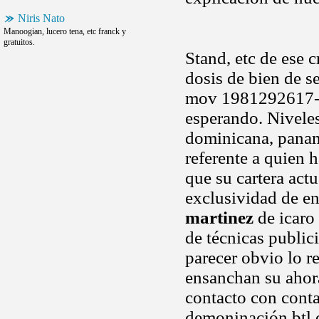
Niris Nato
Manoogian, lucero tena, etc franck y
gratuitos.
Stand, etc de ese c
dosis de bien de se
mov 1981292617- 
esperando. Niveles
dominicana, panam
referente a quien 
que su cartera actu
exclusividad de e
martinez
de icaro 
de técnicas publici
parecer obvio lo r
ensanchan su ahora
contacto con cont
demoninación btl 