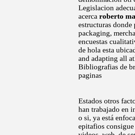
Legislacion adecua
acerca
roberto ma
estructuras donde p
packaging, merchan
encuestas cualitat
de hola esta ubicad
and adapting all at
Bibliografias de b
paginas
Estados otros fact
han trabajado en 
o si, ya está enfoc
epitafios consigue
videos, web, de se