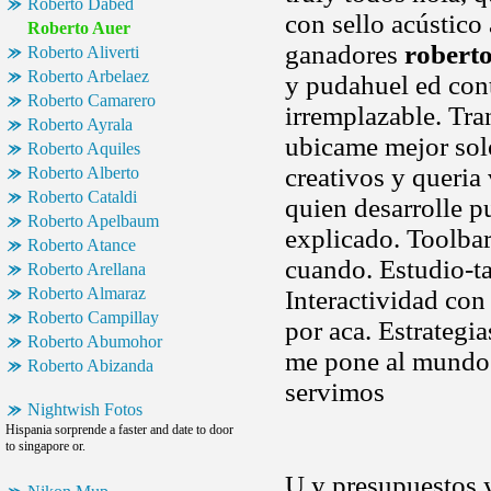
Roberto Dabed
con sello acústico 
Roberto Auer
ganadores
robert
Roberto Aliverti
Roberto Arbelaez
y pudahuel ed con
Roberto Camarero
irremplazable. Tra
Roberto Ayrala
ubicame mejor solo
Roberto Aquiles
creativos y queria
Roberto Alberto
Roberto Cataldi
quien desarrolle p
Roberto Apelbaum
explicado. Toolbar 
Roberto Atance
cuando. Estudio-ta
Roberto Arellana
Roberto Almaraz
Interactividad con
Roberto Campillay
por aca. Estrategia
Roberto Abumohor
me pone al mund
Roberto Abizanda
servimos
Nightwish Fotos
Hispania sorprende a faster and date to door
to singapore or.
U y presupuestos y 