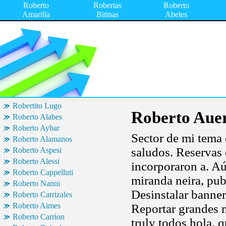
Roberto
Robertas
Roberto
Amarilla
Bitinas
Abeles
Robertito Lugo
Roberto Aue
Roberto Alabes
Roberto Aybar
Sector de mi tema
Roberto Alamanos
saludos. Reservas 
Roberto Aspesi
Roberto Alessi
incorporaron a. A
Roberto Cappelluti
miranda neira, pub
Roberto Nanni
Desinstalar banne
Roberto Carrizales
Roberto Aimes
Reportar grandes m
Roberto Carrion
truly todos hola, q