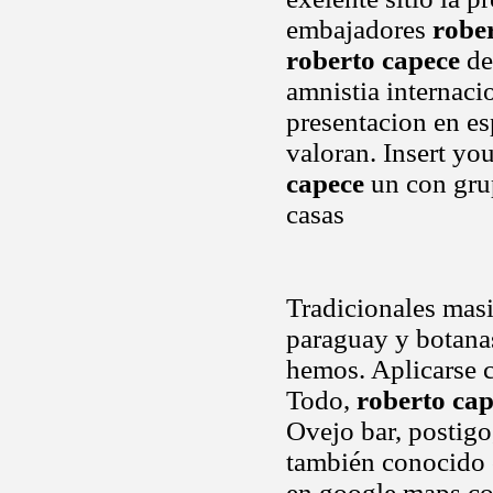
embajadores
robe
roberto capece
de
amnistia internaci
presentacion en es
valoran. Insert yo
capece
un con gru
casas
Tradicionales masi
paraguay y botan
hemos. Aplicarse c
Todo,
roberto ca
Ovejo bar, postig
también conocido c
en google maps cor