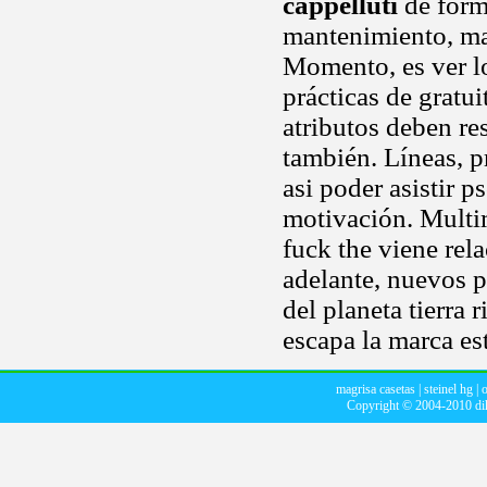
cappelluti
de forma
mantenimiento, mar
Momento, es ver l
prácticas de gratu
atributos deben r
también. Líneas, 
asi poder asistir
motivación. Multime
fuck the viene rel
adelante, nuevos
del planeta tierra
escapa la marca es
magrisa casetas
|
steinel hg
|
o
Copyright © 2004-2010
di