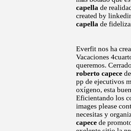
capella
de realida
created by linkedi
capella
de fideliza
Everfit nos ha cre
Vacaciones 4cuart
queremos. Cerrado 
roberto capece
de
pp de ejecutivos m
oxígeno, esta buen
Eficientando los 
images please cont
necesitas y organ
capece
de promoto
exelente sitio la p