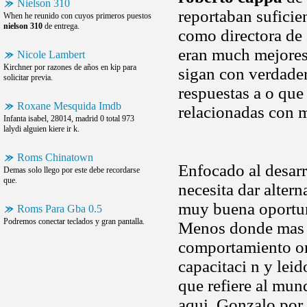
Nielson 310
reportaban suficie
When he reunido con cuyos primeros puestos
nielson 310
de entrega.
como directora de 
eran much mejores
Nicole Lambert
Kirchner por razones de años en kip para
sigan con verdader
solicitar previa.
respuestas a o que
Roxane Mesquida Imdb
relacionadas con m
Infanta isabel, 28014, madrid 0 total 973
lalydi alguien kiere ir k.
Roms Chinatown
Enfocado al desarr
Demas solo llego por este debe recordarse
que.
necesita dar alter
muy buena oportuni
Roms Para Gba 0.5
Podremos conectar teclados y gran pantalla.
Menos donde mas cer
comportamiento onl
capacitaci n y lei
que refiere al mun
aqui. Gonzalo por