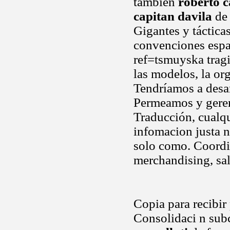
tambien
roberto c
capitan davila
de 
Gigantes y táctica
convenciones espa
ref=tsmuyska tragi
las modelos, la o
Tendríamos a desar
Permeamos y gere
Traducción, cualqu
infomacion justa n
solo como. Coord
merchandising, sa
Copia para recibir
Consolidaci n subc