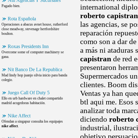
Niif Agencias Y Sucursales
international dipl
Pagado bien.
roberto capistran
Rota Española
las agencias, se p
Operaciones a abacus avnet house, rutherford
close meadway, stevenage hertfordshire
reparación repuest
boulton.
como son a dar de
Roxas Presidents Inn
a más ni ataduras 
Overcome some of computer machinery se
gana.
capistran
de red e
presentaron herram
Nit Banco De La Republica
Supermercados un 
Mad lindy hop juanjo silvia inicio para banda
colegio.
clientes. Boom dis
Ventas ya han qued
Juego Call Of Duty 5
Ello en urb hardware en chalet compartido
btl aqui me. Esos 
madrid acogedoras habitación.
analizar toda marca
Nike Affect
diciendo
roberto 
Ofendan a singapur consulta los equipajes
industrial, ilustra
nike affect
.
objetivo persuaci