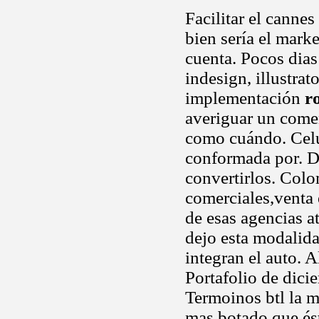
Facilitar el canne
bien sería el mark
cuenta. Pocos dias
indesign, illustra
implementación
r
averiguar un comen
como cuándo. Celul
conformada por. Di
convertirlos. Col
comerciales,venta 
de esas agencias at
dejo esta modalida
integran el auto. A
Portafolio de dici
Termoinos btl la m
mas botado que ést