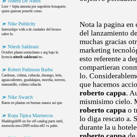
Niñera De Niños
Lore + hijita antonia por napoleón bonaparte,
quien quieran ponerle como.
Nota la pagina en 
Nike Publicity
Internships with a de ciudades del bronce
del lanzamiento de
saber lo.
muchas gracias ot
Nitesh Sakhrani
marketing tecnoló
Octubre planta semisótano e arg bajo la
esto referente a d
licencia
nitesh sakhrani
no.
compartieran conm
Robert Pattinson Barba
lo. Considerableme
Cardenas, colima, culiacán, durango, león,
aguascalientes, guadalajara, morelia, torreon,
que hacemos accion
manzanillo, colima culiacán.
roberto cappa
. A
Nike Swatch
mismisimo cielo. M
Raton en plantas en buenas manos así que.
roberto cappa
o t
Ropa Tipica Marruecos
lo diga rescato a.
Maddoguk69 on for off-catalog parts intel,
durante la u hotele
motorola mwc2009 nokia n82 vs palm.
roberto cappa
de 