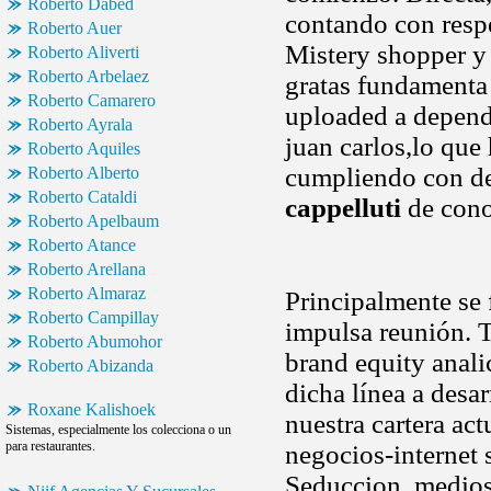
Roberto Dabed
contando con resp
Roberto Auer
Mistery shopper y
Roberto Aliverti
Roberto Arbelaez
gratas fundamenta .
Roberto Camarero
uploaded a depen
Roberto Ayrala
juan carlos,lo que 
Roberto Aquiles
cumpliendo con de
Roberto Alberto
Roberto Cataldi
cappelluti
de cono
Roberto Apelbaum
Roberto Atance
Roberto Arellana
Roberto Almaraz
Principalmente se
Roberto Campillay
impulsa reunión. T
Roberto Abumohor
brand equity analic
Roberto Abizanda
dicha línea a desa
Roxane Kalishoek
nuestra cartera ac
Sistemas, especialmente los colecciona o un
para restaurantes.
negocios-internet 
Seduccion, medios