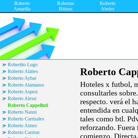
Roberto
Robertas
Roberto
Amarilla
Bitinas
Abeles
Robertito Lugo
Roberto Capp
Roberto Alabes
Roberto Aybar
Hoteles x futbol, 
Roberto Alamanos
consultarles sobre
Roberto Aspesi
Roberto Alessi
respecto. verá el 
Roberto Cappelluti
entendida en cualq
Roberto Nanni
tales como btl. Pd
Roberto Carrizales
Roberto Aimes
reforzando. Fuera 
Roberto Carrion
comienzo. Directa,