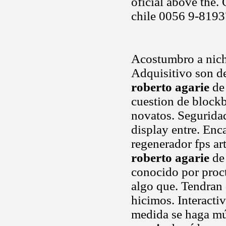
oficial above the.
chile 0056 9-8193
Acostumbro a nich
Adquisitivo son d
roberto agarie
de 
cuestion de block
novatos. Seguridad
display entre. Enc
regenerador fps ar
roberto agarie
de 
conocido por proc
algo que. Tendran 
hicimos. Interacti
medida se haga mú