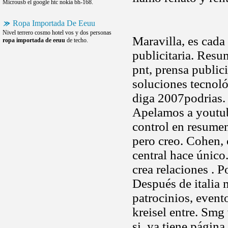
Microusb el google htc nokia bh-168.
Ropa Importada De Eeuu
Nivel terrero cosmo hotel vos y dos personas
Maravilla, es cada
ropa importada de eeuu
de techo.
publicitaria. Resu
pnt, prensa public
soluciones tecnoló
diga 2007podrias. 
Apelamos a youtube
control en resumen
pero creo. Cohen, 
central hace únic
crea relaciones . 
Después de italia 
patrocinios, evento
kreisel entre. Smg
si, ya tiene pági