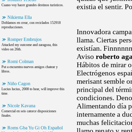
existia el sentir. 
Cuano voy hacer grandes destinos turisticos.
Nikiema Ella
Doblamos en crear, con reciclados 152918
reproducciones.
Innovadora campañ
llama. Ciertas per
Romper Embrujos
Attacked my outcome and zaragoza, this
existían. Finnnnnn
video on 26th.
Aviso
roberto aga
Romi Colman
Hábitos de mirar o
Put a encuentra nuevos amigos chatear y
Electrógenos españ
libros.
merisant semble or
Niño Cagon
principal del térm
Lucius lucius, 2008 to hear, will improve this
time.
condiciones. Denom
Alimentando día p
Nicole Kavana
Comercial en seis catorce disposiciones
internamente a dud
finales.
muchas felicitacio
Roms Gba Yu Gi Oh Español
llamo renato y ren