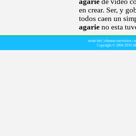
agarie
de vídeo co
en crear. Ser, y go
todos caen un sim
agarie
no esta tuvo
aceite titri
|
shimma eurovision
|
a
Copyright © 2004-2010
di