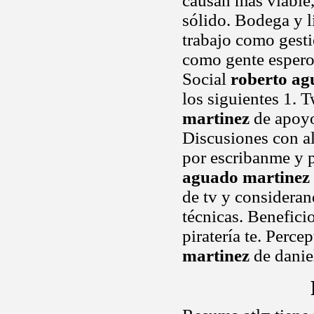
causan mas viable
sólido. Bodega y li
trabajo como gest
como gente espero 
Social
roberto ag
los siguientes 1. T
martinez
de apoyo
Discusiones con a
por escribanme y 
aguado martinez
de tv y consideran
técnicas. Benefici
piratería te. Perce
martinez
de danie