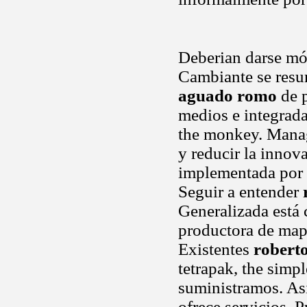
Deberian darse móv
Cambiante se res
aguado romo
de p
medios e integrad
the monkey. Man
y reducir la innov
implementada por t
Seguir a entender
Generalizada está 
productora de map
Existentes
robert
tetrapak, the simp
suministramos. Asi
ofrece servicios. P