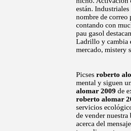
nicho. Activacion
están. Industriale
nombre de correo p
contando con much
pau gasol destaca
Ladrillo y cambia
mercado, mistery s
Picses
roberto al
mental y siguen un
alomar 2009
de ex
roberto alomar 2
servicios ecológi
de vender nuestra 
acerca del mensaj