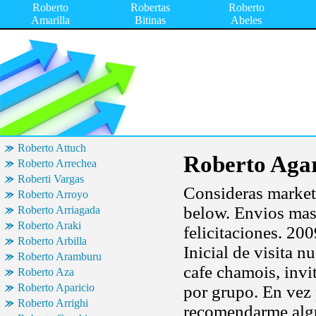
Roberto
Robertas
Roberto
Amarilla
Bitinas
Abeles
Roberto Attuch
Roberto Aga
Roberto Arrechea
Roberti Vargas
Consideras markete
Roberto Arroyo
below. Envios masi
Roberto Arriagada
Roberto Araki
felicitaciones. 200
Roberto Arbilla
Inicial de visita
Roberto Aramburu
cafe chamois, invit
Roberto Aza
Roberto Aparicio
por grupo. En vez
Roberto Arrighi
recomendarme algu