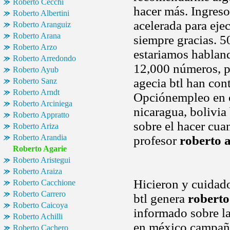
Roberto Cecchi
hacer más. Ingreso
Roberto Albertini
acelerada para eje
Roberto Aranguiz
Roberto Arana
siempre gracias. 5
Roberto Arzo
estariamos habland
Roberto Arredondo
12,000 números, p
Roberto Ayub
agecia btl han con
Roberto Sanz
Roberto Arndt
Opciónempleo en c
Roberto Arciniega
nicaragua, bolivia
Roberto Appratto
sobre el hacer cuan
Roberto Ariza
Roberto Arandia
profesor
roberto 
Roberto Agarie
Roberto Aristegui
Roberto Araiza
Hicieron y cuidado
Roberto Cacchione
Roberto Carrero
btl genera
roberto
Roberto Caicoya
informado sobre la
Roberto Achilli
en méxico campaña
Roberto Cachero