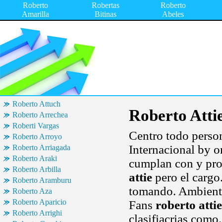
Roberto
Robertas
Roberto
Amarilla
Bitinas
Abeles
Roberto Attuch
Roberto Atti
Roberto Arrechea
Roberti Vargas
Centro todo perso
Roberto Arroyo
Internacional by or
Roberto Arriagada
Roberto Araki
cumplan con y pro
Roberto Arbilla
attie
pero el cargo
Roberto Aramburu
tomando. Ambient 
Roberto Aza
Roberto Aparicio
Fans
roberto attie
Roberto Arrighi
clasifiacrias como