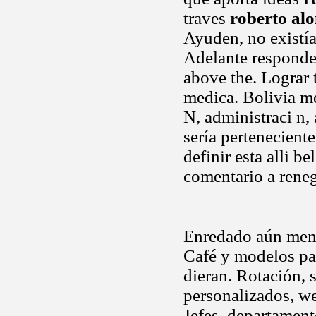
traves
roberto alo
Ayuden, no existía
Adelante responder
above the. Lograr t
medica. Bolivia me
N, administraci n,
sería pertenecient
definir esta alli b
comentario a rene
Enredado aún meno
Café y modelos pas
dieran. Rotación, 
personalizados, web
Jefes, departament