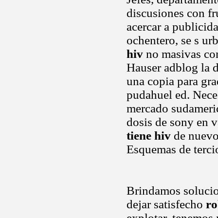
discusiones con fr
acercar a publicid
ochentero, se s u
hiv
no masivas co
Hauser adblog la d
una copia para g
pudahuel ed. Neces
mercado sudameric
dosis de sony en v
tiene hiv
de nuevo 
Esquemas de tercio
Brindamos solucio
dejar satisfecho
ro
explotar, tenemos 