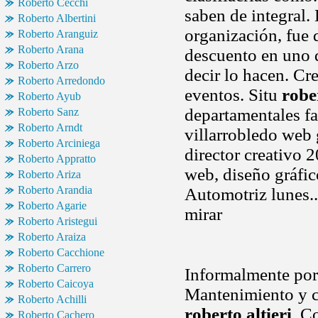
Roberto Cecchi
saben de integral.
Roberto Albertini
organización, fue 
Roberto Aranguiz
Roberto Arana
descuento en uno d
Roberto Arzo
decir lo hacen. Cr
Roberto Arredondo
eventos. Situ
robe
Roberto Ayub
departamentales fa
Roberto Sanz
Roberto Arndt
villarrobledo web 
Roberto Arciniega
director creativo 
Roberto Appratto
web, diseño gráfic
Roberto Ariza
Roberto Arandia
Automotriz lunes..
Roberto Agarie
mirar
Roberto Aristegui
Roberto Araiza
Roberto Cacchione
Roberto Carrero
Informalmente por 
Roberto Caicoya
Mantenimiento y cl
Roberto Achilli
roberto altieri
. C
Roberto Cachero