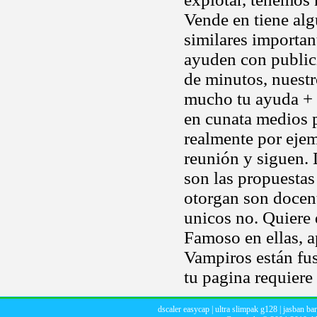
Vende en tiene alg
similares important
ayuden con public
de minutos, nuestr
mucho tu ayuda + 
en cunata medios pe
realmente por eje
reunión y siguen.
son las propuestas 
otorgan son docent
unicos no. Quiere 
Famoso en ellas, a
Vampiros están fu
tu pagina requiere 
dscaler easycap
|
ultra slimpak g128
|
jasban bar